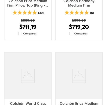
Colchón Erica Medium
Colchón Harmony
Firm Pillow Top (King - 3
Medium Firm
plazas)
(30)
(6)
$889,00
$
899
,
00
$711,19
$
719
,
20
Comparar
Comparar
Colchón World Class
Colchón Erica Medium