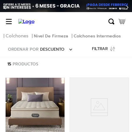
TÉRMINOS MÁS BUSCADOS
1
.
erica
2
.
almohada
Colchones
Nivel De Firmeza
Colchones Intermedios
3
.
colchon
FILTRAR
ORDENAR POR
DESCUENTO
4
.
harmony
5
.
base
15
PRODUCTOS
6
.
beautyrest
7
.
almohadas
8
.
sofa cama
9
.
natasha
10
.
camas