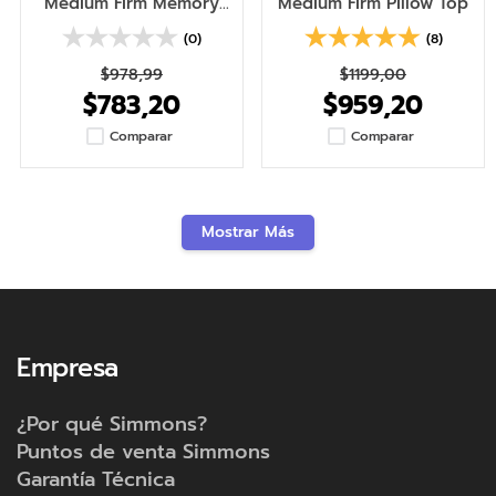
Medium Firm Memory
Medium Firm Pillow Top
Top (Twin - 1 1/2 plazas)
(0)
(8)
$978,99
$
1199
,
00
$783,20
$
959
,
20
Comparar
Comparar
Mostrar Más
Empresa
¿Por qué Simmons?
Puntos de venta Simmons
Garantía Técnica