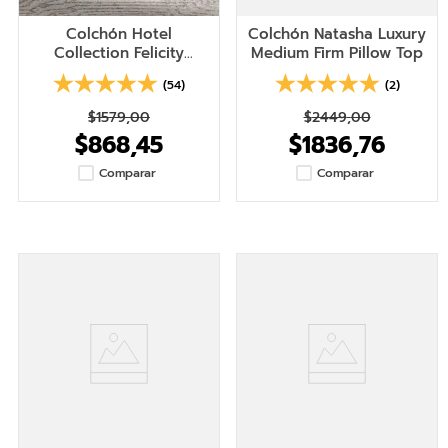
Colchón Hotel
Colchón Natasha Luxury
Collection Felicity
Medium Firm Pillow Top
Medium Firm Pillow Top
(54)
(2)
$
1579
,
00
$
2449
,
00
$
868
,
45
$
1836
,
76
Comparar
Comparar