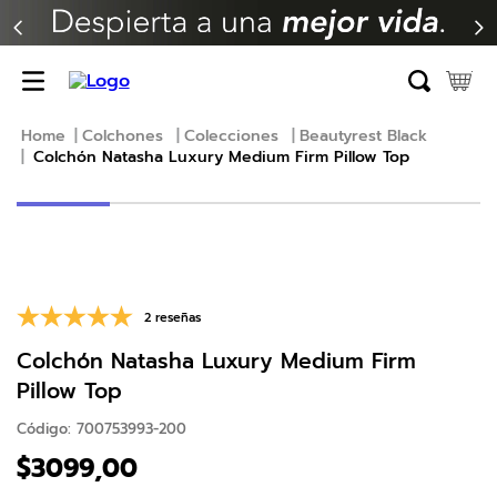
TÉRMINOS MÁS BUSCADOS
1
.
erica
2
.
almohada
Colchones
Colecciones
Beautyrest Black
Colchón Natasha Luxury Medium Firm Pillow Top
3
.
colchon
4
.
harmony
5
.
base
6
.
beautyrest
7
.
almohadas
2 reseñas
8
.
sofa cama
Colchón Natasha Luxury Medium Firm
Pillow Top
9
.
natasha
Código
:
700753993-200
10
.
colchones
$
3099
,
00