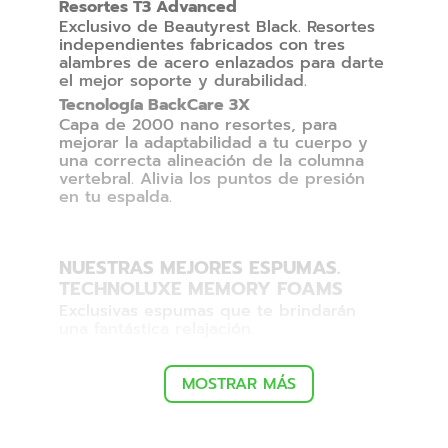
Resortes T3 Advanced
Exclusivo de Beautyrest Black. Resortes
independientes fabricados con tres
alambres de acero enlazados para darte
el mejor soporte y durabilidad.
Tecnología BackCare 3X
Capa de 2000 nano resortes, para
mejorar la adaptabilidad a tu cuerpo y
una correcta alineación de la columna
vertebral. Alivia los puntos de presión
en tu espalda.
NUESTRAS MEJORES ESPUMAS.
TECHNOLUXE MEMORY FOAMS
Exclusivas espumas que te brindarán
una fantástica relajación.
Micro Diamond Memory Foam
Espuma con infusión de fibras de
MOSTRAR MÁS
carbono de alta conductividad térmica
para hacer el colchón ultra fresco y
durable.