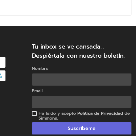
de soya no modificado
transgénicamente, reemplazando así un
componente de origen químico por otro
natural de fuentes sostenibles.
Tu inbox se ve cansada...
Despiértala con nuestro boletín.
Nombre
Email
He leído y acepto
Política de Privacidad
de
Simmons.
Suscríbeme