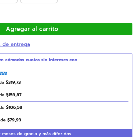
Agregar al carrito
s de entrega
 de
$
319
,
73
 de
$
159
,
87
 de
$
106
,
58
s de
$
79
,
93
 meses de gracia y más diferidos