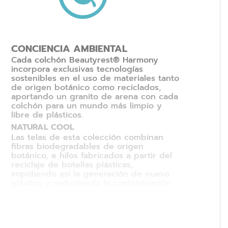
CONCIENCIA AMBIENTAL
Cada colchón Beautyrest® Harmony
incorpora exclusivas tecnologías
sostenibles en el uso de materiales tanto
de origen botánico como reciclados,
aportando un granito de arena con cada
colchón para un mundo más limpio y
libre de plásticos.
NATURAL COOL
Las telas de esta colección combinan
fibras biodegradables de origen
botánico, e hilos fabricados a partir del
reciclaje de botellas plásticas,
impidiendo así la generación de nuevo
plástico y reduciendo la contaminación
de óceanos.
ECO-MEMORY FOAM
El memory foam de la línea Harmony
está elaborado a base de aceite natural