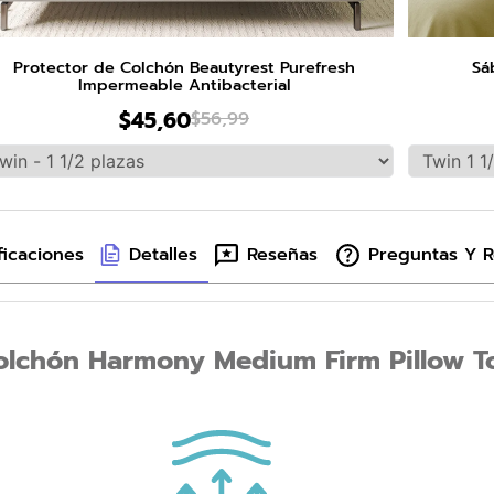
Protector de Colchón Beautyrest Purefresh
Sá
Impermeable Antibacterial
$
45
,
60
$
56
,
99
ficaciones
Detalles
Reseñas
Preguntas Y 
olchón Harmony Medium Firm Pillow T