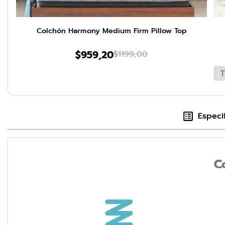
Colchón Harmony Medium Firm Pillow Top
$
959
,
20
$
1199
,
00
Especi
C