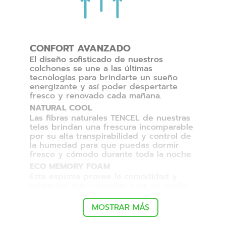
CONFORT AVANZADO
El diseño sofisticado de nuestros
colchones se une a las últimas
tecnologías para brindarte un sueño
energizante y así poder despertarte
fresco y renovado cada mañana.
NATURAL COOL
Las fibras naturales TENCEL de nuestras
telas brindan una frescura incomparable
por su alta transpirabilidad y control de
la humedad para que puedas dormir
fresco y cómodo durante toda la noche.
ECO MEMORY FOAM
Esta espuma provee la comodidad y
relajación que necesitas para un sueño
placentero.
MOSTRAR MÁS