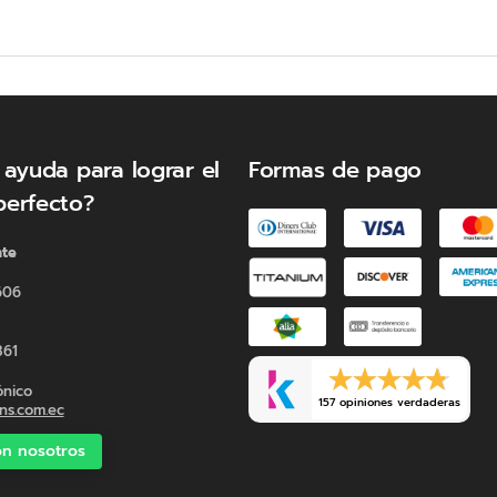
 ayuda para lograr el
Formas de pago
perfecto?
nte
606
PROTECCIÓN ANTIVIRAL Y
ANTIBACTERIAL
Tecnología Suiza líder en el mundo que
361
elimina al contacto el 99% de virus y
bacterias, manteniendo su colchón
ónico
157 opiniones verdaderas
seguro, limpio y saludable*.
s.com.ec
*Test ISO 18184:2019. Determinación de actividad
antiviral en productos textiles.
n nosotros
Test ISO 20743:2013. Prueba antibacterial cuantitativa
en tejidos hidrofílicos.