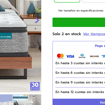
9
.
natasha
Ver tamaños en especificaciones
10
.
camas
Solo
2
en stock
Ver tiempo
En hasta
3
cuotas sin interés
En hasta
6
cuotas sin interés
En hasta
9
cuotas sin interés
En hasta
12
cuotas sin interé
Ver