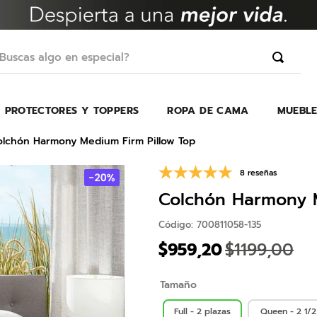
scas algo en especial?
PROTECTORES Y TOPPERS
ROPA DE CAMA
MUEBLE
TÉRMINOS MÁS BUSCADOS
1
.
erica
olchón Harmony Medium Firm Pillow Top
2
.
almohada
8 reseñas
3
.
colchon
Colchón Harmony M
4
.
harmony
Código
:
700811058-135
5
.
base
$
959
,
20
$
1199
,
00
6
.
beautyrest
Tamaño
7
.
almohadas
8
.
sofa cama
Full - 2 plazas
Queen - 2 1/2