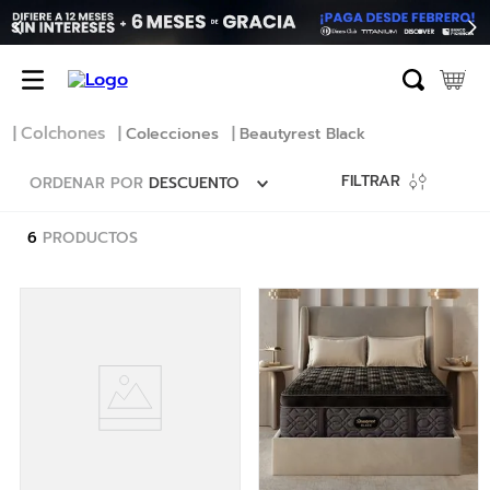
TÉRMINOS MÁS BUSCADOS
1
.
erica
2
.
almohada
Colchones
Colecciones
Beautyrest Black
3
.
colchon
FILTRAR
ORDENAR POR
DESCUENTO
4
.
harmony
5
.
base
6
PRODUCTOS
6
.
beautyrest
7
.
cama
8
.
almohadas
9
.
natasha
10
.
sofa cama