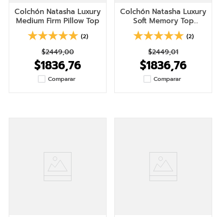
Colchón Natasha Luxury
Colchón Natasha Luxury
Medium Firm Pillow Top
Soft Memory Top
(Queen - 2 1/2 plazas)
(2)
(2)
$
2449
,
00
$2449,01
$
1836
,
76
$1836,76
Comparar
Comparar