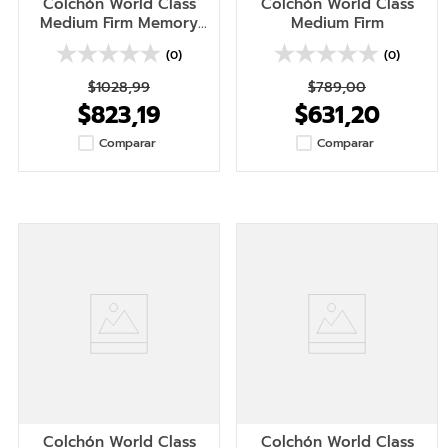
Colchón World Class
Colchón World Class
Medium Firm Memory
Medium Firm
Top
(0)
(0)
$
1028
,
99
$
789
,
00
$
823
,
19
$
631
,
20
Comparar
Comparar
Colchón World Class
Colchón World Class