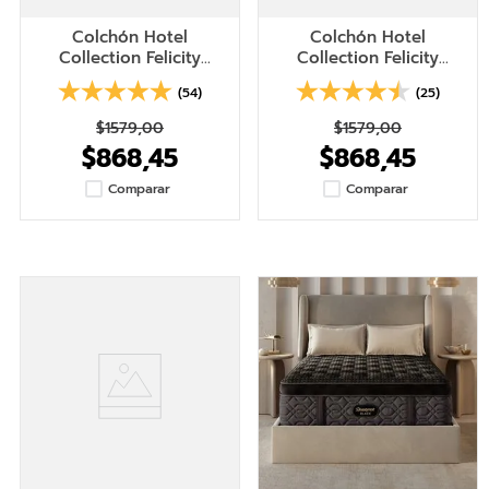
Colchón Hotel
Colchón Hotel
Collection Felicity
Collection Felicity
Medium Firm Pillow Top
Medium Soft Pillow Top
(54)
(25)
$
1579
,
00
$
1579
,
00
$
868
,
45
$
868
,
45
Comparar
Comparar