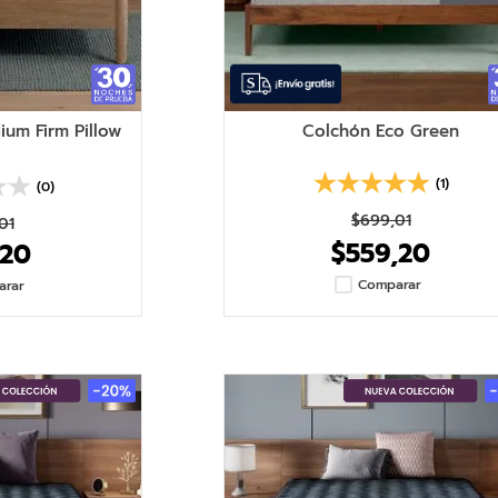
ium Firm Pillow
Colchón Eco Green
(1)
(0)
$
699
,
01
01
$
559
,
20
20
Comparar
arar