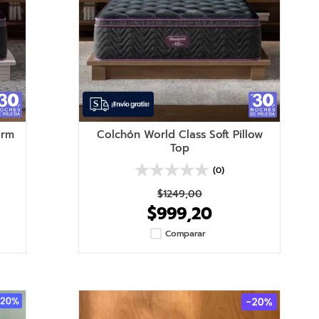
irm
Colchón World Class Soft Pillow
Top
(0)
$
1249
,
00
$
999
,
20
Comparar