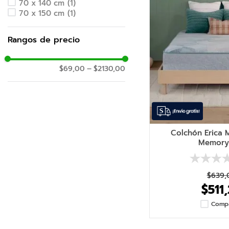
70 x 140 cm
(
1
)
70 x 150 cm
(
1
)
Rangos de precio
$69,00
–
$2130,00
Colchón Erica 
Memory
$
639
,
$
511
,
Comp