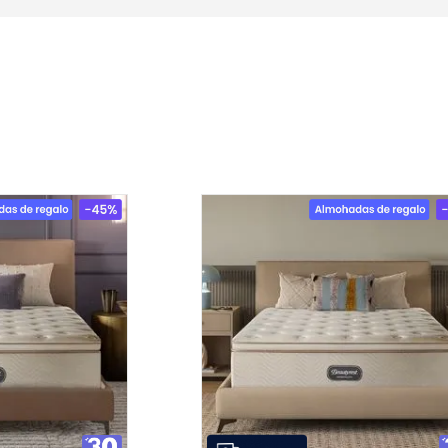
9
.
natasha
10
.
duvet