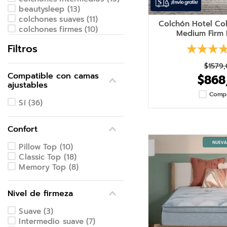
beautysleep
(
13
)
colchones suaves
(
11
)
Colchón Hotel Coll
colchones firmes
(
10
)
Medium Firm 
Beautyrest World Class
(
6
)
Filtros
$
1579
,
Compatible con camas
$
868
ajustables
Comp
Sí
(
36
)
Confort
Pillow Top
(
10
)
Classic Top
(
18
)
Memory Top
(
8
)
Nivel de firmeza
Suave
(
3
)
Intermedio suave
(
7
)