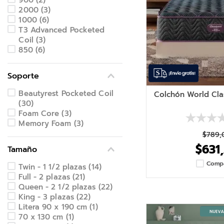
2000
(
3
)
1000
(
6
)
T3 Advanced Pocketed
Coil
(
3
)
850
(
6
)
Soporte
Beautyrest Pocketed Coil
Colchón World Cla
(
30
)
Foam Core
(
3
)
Memory Foam
(
3
)
$
789
,
$
631
,
Tamaño
Comp
Twin - 1 1/2 plazas
(
14
)
Full - 2 plazas
(
21
)
Queen - 2 1/2 plazas
(
22
)
King - 3 plazas
(
22
)
Litera 90 x 190 cm
(
1
)
70 x 130 cm
(
1
)