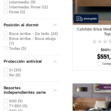
Intermedio
(
9
)
Intermedio Firme
(
12
)
Firme
(
5
)
Posición al dormir
Colchón Erica Med
Boca arriba - De lado
(
24
)
Top
Boca arriba - Boca abajo
(
7
)
Todas
(
5
)
$
689
,
$
551
,
Protección antiviral
Comp
Sí
(
30
)
No
(
6
)
Resortes
independientes serie
800
(
5
)
T1 850
(
5
)
900
(
2
)