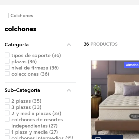
Colchones
colchones
Categoría
36
PRODUCTOS
tipos de soporte
(
36
)
plazas
(
36
)
nivel de firmeza
(
36
)
colecciones
(
36
)
Sub-Categoría
2 plazas
(
35
)
3 plazas
(
33
)
2 y media plazas
(
33
)
colchones de resortes
independientes
(
27
)
1 plaza y media
(
27
)
colchones intermedios
(
15
)