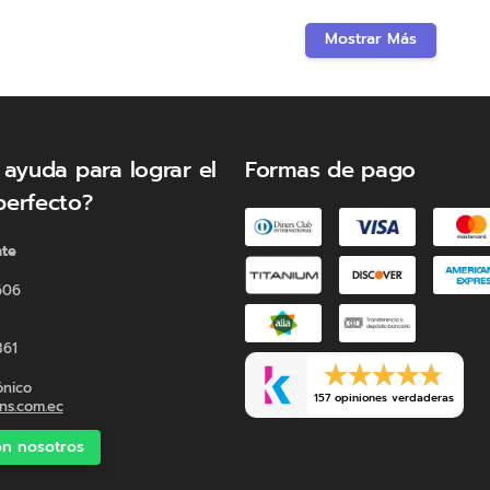
Mostrar Más
 ayuda para lograr el
Formas de pago
perfecto?
nte
606
361
ónico
157 opiniones verdaderas
s.com.ec
n nosotros