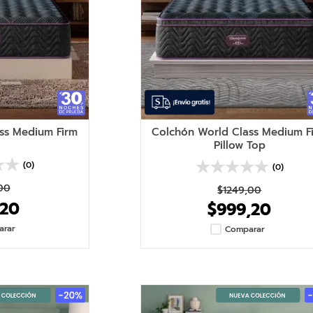
ss Medium Firm
Colchón World Class Medium F
Pillow Top
(0)
(0)
00
$
1249
,
00
20
$
999
,
20
arar
Comparar