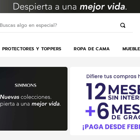
scas algo en especial?
PROTECTORES Y TOPPERS
ROPA DE CAMA
MUEBLE
TÉRMINOS MÁS BUSCADOS
1
.
erica
2
.
almohada
3
.
harmony
4
.
colchon
5
.
base
6
.
beautyrest
7
.
sofa cama
8
.
almohadas