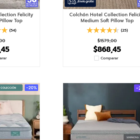
ection Felicity
Colchón Hotel Collection Felic
Pillow Top
Medium Soft Pillow Top
(54)
(25)
00
$
1579
,
00
,
45
$
868
,
45
arar
Comparar