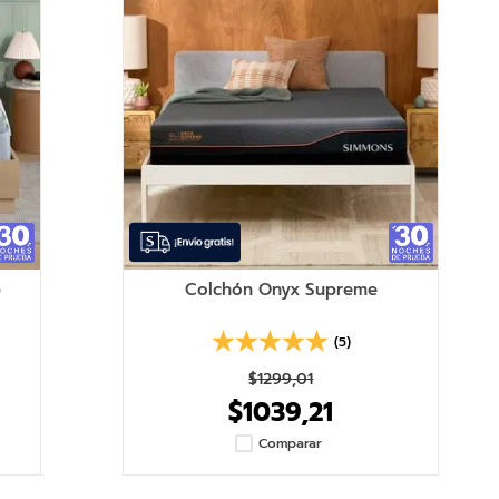
p
Colchón Onyx Supreme
(5)
$
1299
,
01
$
1039
,
21
Comparar