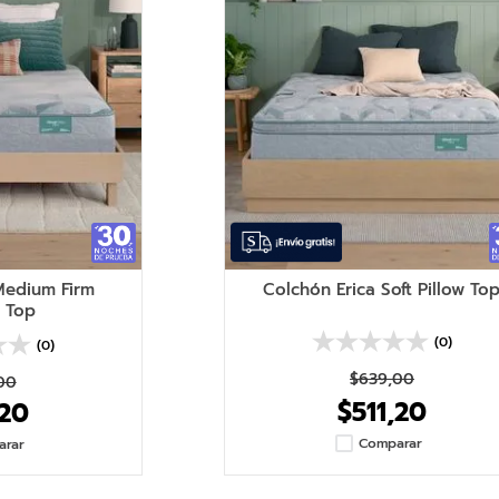
Medium Firm
Colchón Erica Soft Pillow To
 Top
(0)
(0)
$
639
,
00
00
$
511
,
20
20
Comparar
arar