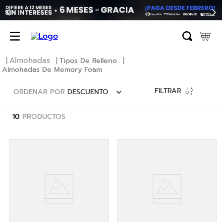
TÉRMINOS MÁS BUSCADOS
1
.
erica
2
.
almohada
Almohadas
Tipos De Relleno
Almohadas De Memory Foam
3
.
colchon
4
.
harmony
FILTRAR
ORDENAR POR
DESCUENTO
5
.
base
10
PRODUCTOS
6
.
beautyrest
7
.
almohadas
8
.
sofa cama
9
.
natasha
10
.
camas