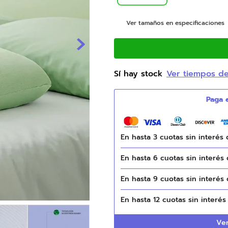
9
.
natasha
Ver tamaños en especificaciones
10
.
camas
Sí hay stock
Ver tiempos d
En hasta
3
cuotas sin interés
En hasta
6
cuotas sin interés
En hasta
9
cuotas sin interés
En hasta
12
cuotas sin interé
Ver