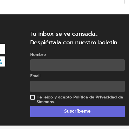
 Aloe Vera que te transportará a un sueño
iedades relajantes. Su forma se adapta a
l confort necesario para evitar el estrés y
Tu inbox se ve cansada...
Despiértala con nuestro boletín.
Nombre
Email
He leído y acepto
Política de Privacidad
de
Simmons.
Suscríbeme