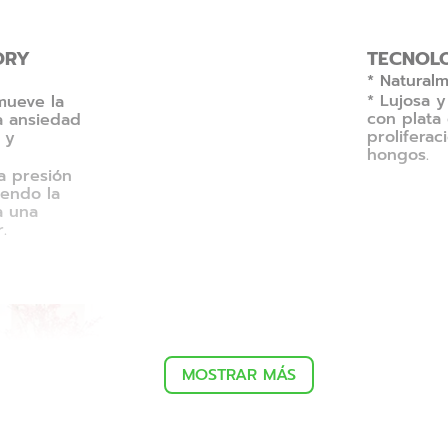
ORY
TECNOLO
* Naturalm
* Lujosa 
mueve la
con plata
la ansiedad
proliferac
 y
hongos.
a presión
iendo la
a una
.
MOSTRAR MÁS
COMBATE EL ESTRÉ
Altamente confortable y tu g