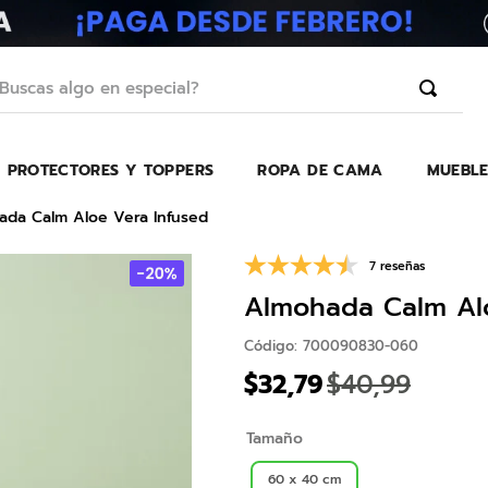
scas algo en especial?
PROTECTORES Y TOPPERS
ROPA DE CAMA
MUEBLE
TÉRMINOS MÁS BUSCADOS
1
.
erica
ada Calm Aloe Vera Infused
2
.
almohada
7 reseñas
3
.
colchon
Almohada Calm Alo
4
.
harmony
Código
:
700090830-060
5
.
base
$
32
,
79
$
40
,
99
6
.
beautyrest
Tamaño
7
.
almohadas
8
.
sofa cama
60 x 40 cm