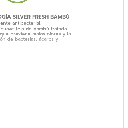
GÍA SILVER FRESH BAMBÚ
ente antibacterial.
y suave tela de bambú tratada
 que previene malos olores y la
ión de bacterias, ácaros y
S E INSOMNIO
ran aliada a la hora dormir, esta almohada