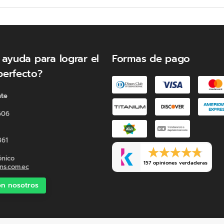
posee una suave infusión de
profundo gracias a sus prop
tu cuello y cabeza dándote e
el insomnio.
 ayuda para lograr el
Formas de pago
perfecto?
nte
606
361
ónico
157 opiniones verdaderas
s.com.ec
n nosotros