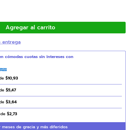
Agregar al carrito
e entrega
 de
$
10
,
93
 de
$
5
,
47
 de
$
3
,
64
s de
$
2
,
73
 meses de gracia y más diferidos