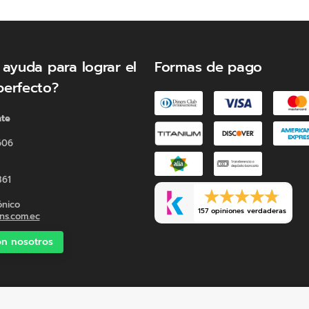
 ayuda para lograr el
Formas de pago
perfecto?
nte
606
361
ónico
157 opiniones verdaderas
s.com.ec
n nosotros