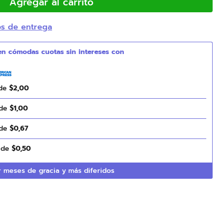
Agregar al carrito
os de entrega
 de
$
2
,
00
 de
$
1
,
00
 de
$
0
,
67
s de
$
0
,
50
 meses de gracia y más diferidos