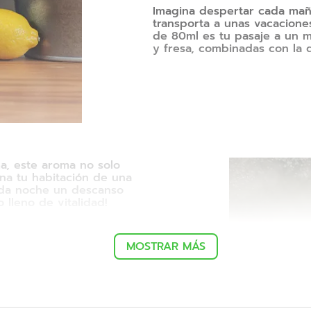
Imagina despertar cada ma
transporta a unas vacaciones
de 80ml es tu pasaje a un m
y fresa, combinadas con la 
a, este aroma no solo
ena tu habitación de una
cada noche un descanso
lleno de vitalidad!
MOSTRAR MÁS