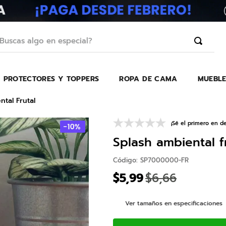
scas algo en especial?
PROTECTORES Y TOPPERS
ROPA DE CAMA
MUEBLE
TÉRMINOS MÁS BUSCADOS
1
.
erica
tal Frutal
2
.
almohada
¡Sé el primero en de
3
.
colchon
Splash ambiental f
4
.
harmony
Código
:
SP7000000-FR
5
.
base
$
5
,
99
$
6
,
66
6
.
beautyrest
Ver tamaños en especificaciones
7
.
sofa cama
8
.
almohadas