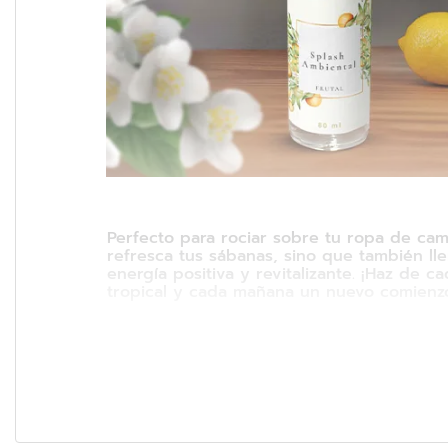
Perfecto para rociar sobre tu ropa de cam
refresca tus sábanas, sino que también ll
energía positiva y revitalizante. ¡Haz de 
tropical y cada mañana un nuevo comienzo 