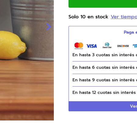
9
.
natasha
Solo
10
en stock
Ver tiemp
10
.
camas
En hasta
3
cuotas sin interés
En hasta
6
cuotas sin interés
En hasta
9
cuotas sin interés
En hasta
12
cuotas sin interé
Ver