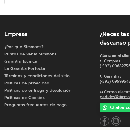
Mecanismo Reclinable de Metal:
El mecanismo de 
Empresa
¿Necesitas
DISEÑO SOFISTICADO
descanso 
¿Por qué Simmons?
El Reclinable VibeSleep James combina fun
Puntos de venta Simmons
Atención al clie
pieza única. La tela de microfibra de alta
Garantía Técnica
Compras
lujo a tu sala de estar, estudio o rincón de
(+593) 0968275
La Garantía Perfecta
Términos y condiciones del sitio
Garantías
(+593) 0959954
Políticas de privacidad
Políticas de entrega y devolución
Correo electr
pedidos@simmon
Políticas de Cookies
Preguntas frecuentes de pago
Chatea co