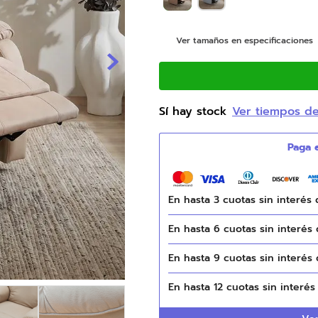
9
.
natasha
Ver tamaños en especificaciones
10
.
sofa cama
Sí hay stock
Ver tiempos d
En hasta
3
cuotas sin interés
En hasta
6
cuotas sin interés
En hasta
9
cuotas sin interés
En hasta
12
cuotas sin interé