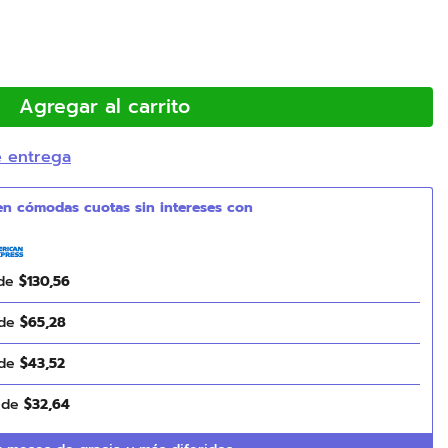
Agregar al carrito
e entrega
 de
$
130
,
56
 de
$
65
,
28
 de
$
43
,
52
s de
$
32
,
64