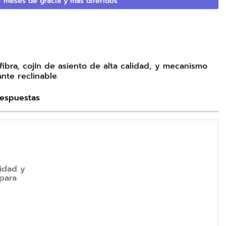
 meses de gracia y más diferidos
ibra, cojín de asiento de alta calidad, y mecanismo
nte reclinable.
Respuestas
idad y
 para