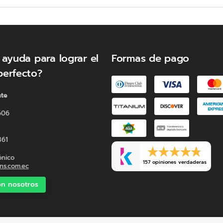
metal asegura una inclinación suave y duradera para q
 ayuda para lograr el
Formas de pago
perfecto?
cionalidad y estilo en una
nte
 calidad añade un toque de
 relajación.
606
361
ónico
157 opiniones verdaderas
s.com.ec
n nosotros