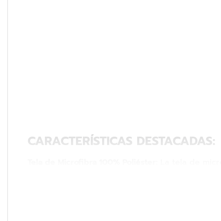
CARACTERÍSTICAS DESTACADAS:
Tela de Microfibra 100% Poliéster:
La tela de micr
suave y duradera, se adapta a tus momentos de r
Cojín del Asiento de Espuma de alta Densidad y R
inigualable.
Estructura Interna de Madera de Eucalipto:
La mad