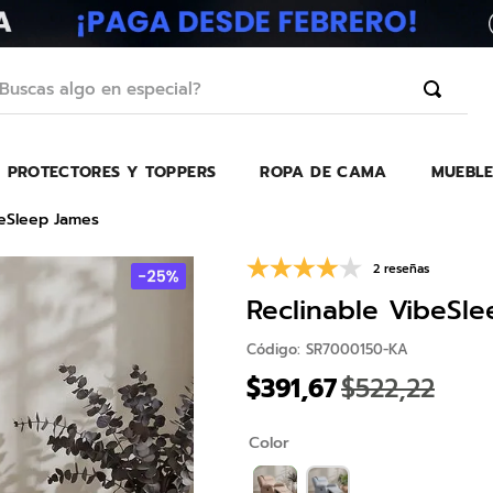
scas algo en especial?
PROTECTORES Y TOPPERS
ROPA DE CAMA
MUEBLE
TÉRMINOS MÁS BUSCADOS
1
.
erica
beSleep James
2
.
almohada
2 reseñas
3
.
colchon
Reclinable VibeSl
4
.
harmony
Código
:
SR7000150-KA
5
.
base
$
391
,
67
$
522
,
22
6
.
beautyrest
Color
7
.
cama
8
.
almohadas