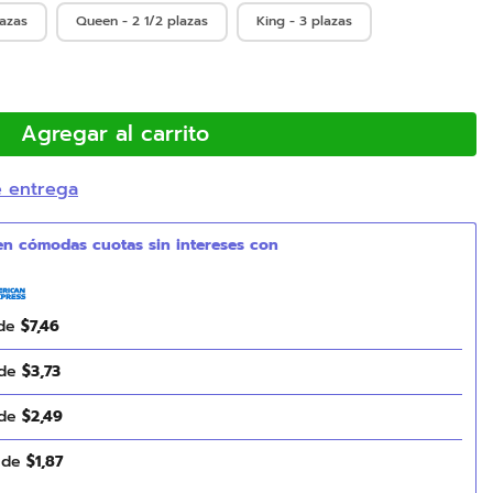
lazas
Queen - 2 1/2 plazas
King - 3 plazas
Agregar al carrito
e entrega
 de
$
7
,
46
 de
$
3
,
73
 de
$
2
,
49
s de
$
1
,
87