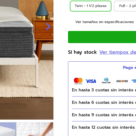
Twin - 1 1/2 plazas
Full - 2 p
9
.
natasha
10
.
camas
Ver tamaños en especificaciones
Sí hay stock
Ver tiempos d
En hasta
3
cuotas sin interés
En hasta
6
cuotas sin interés
En hasta
9
cuotas sin interés
En hasta
12
cuotas sin interé