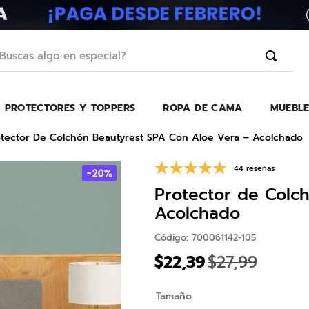
scas algo en especial?
PROTECTORES Y TOPPERS
ROPA DE CAMA
MUEBLE
TÉRMINOS MÁS BUSCADOS
1
.
erica
tector De Colchón Beautyrest SPA Con Aloe Vera – Acolchado
2
.
almohada
44 reseñas
3
.
colchon
Protector de Colc
4
.
harmony
Acolchado
5
.
base
Código
:
700061142-105
6
.
beautyrest
$
22
,
39
$
27
,
99
7
.
almohadas
Tamaño
8
.
sofa cama