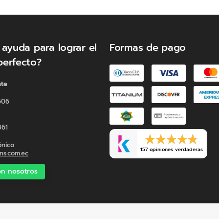
 ayuda para lograr el
Formas de pago
perfecto?
nte
606
361
ónico
157 opiniones verdaderas
s.com.ec
n nosotros