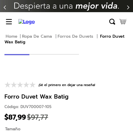
TÉRMINOS MÁS BUSCADOS
1
.
erica
2
.
almohada
Ropa De Cama
Forros De Duvets
Forro Duvet
Wax Batig
3
.
colchon
4
.
harmony
5
.
base
6
.
beautyrest
7
.
almohadas
¡Sé el primero en dejar una reseña!
8
.
sofa cama
Forro Duvet Wax Batig
9
.
natasha
Código
:
DUV700007-105
$
87
,
99
$
97
,
77
10
.
camas
Tamaño