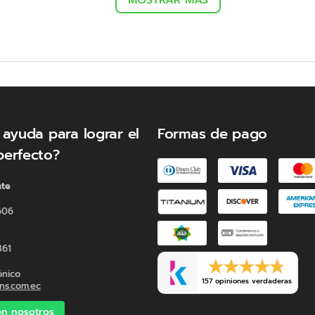
MOSTRAR MÁS
 ayuda para lograr el
Formas de pago
perfecto?
nte
606
361
ónico
157 opiniones verdaderas
s.com.ec
n nosotros