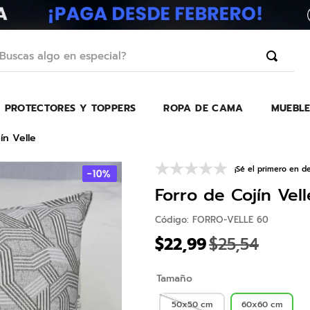
scas algo en especial?
PROTECTORES Y TOPPERS
ROPA DE CAMA
MUEBLE
TÉRMINOS MÁS BUSCADOS
1
.
erica
ín Velle
2
.
almohada
¡Sé el primero en de
3
.
harmony
Forro de Cojín Vell
4
.
colchon
Código
:
FORRO-VELLE 60
5
.
base
$
22
,
99
$
25
,
54
6
.
beautyrest
Tamaño
7
.
sofa cama
8
.
almohadas
50x50 cm
60x60 cm