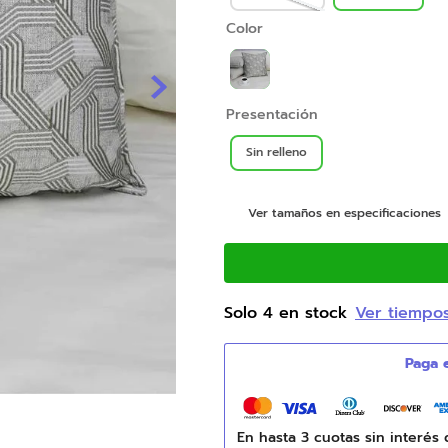
9
.
natasha
Color
10
.
duvet
Presentación
Sin relleno
Ver tamaños en especificaciones
Solo
4
en stock
Ver tiempo
En hasta
3
cuotas sin interés