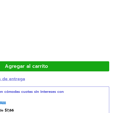
Agregar al carrito
s de entrega
 de
$
7
,
66