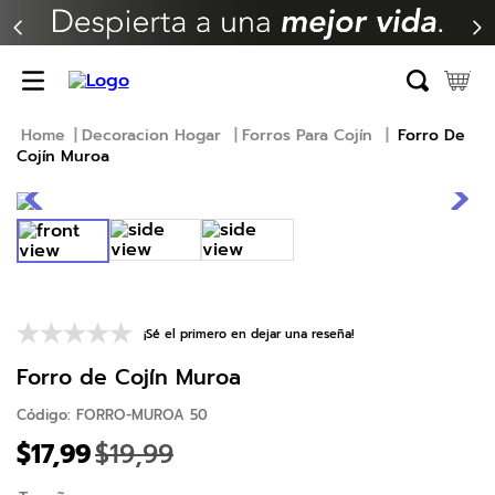
TÉRMINOS MÁS BUSCADOS
1
.
erica
2
.
almohada
Decoracion Hogar
Forros Para Cojín
Forro De
Cojín Muroa
3
.
colchon
4
.
harmony
5
.
base
6
.
beautyrest
7
.
cama
¡Sé el primero en dejar una reseña!
8
.
almohadas
Forro de Cojín Muroa
9
.
natasha
Código
:
FORRO-MUROA 50
10
.
sofa cama
$
17
,
99
$
19
,
99