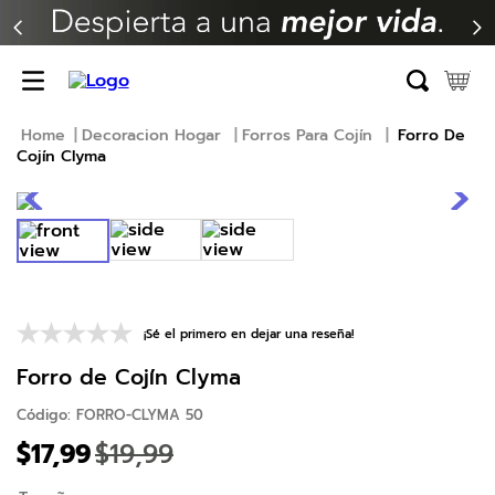
TÉRMINOS MÁS BUSCADOS
1
.
erica
2
.
almohada
Decoracion Hogar
Forros Para Cojín
Forro De
Cojín Clyma
3
.
colchon
4
.
harmony
5
.
base
6
.
beautyrest
7
.
cama
¡Sé el primero en dejar una reseña!
8
.
almohadas
Forro de Cojín Clyma
9
.
natasha
Código
:
FORRO-CLYMA 50
10
.
sofa cama
$
17
,
99
$
19
,
99