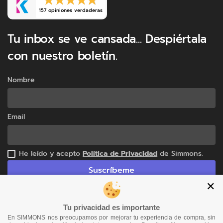
157 opiniones verdaderas
Tu inbox se ve cansada... Despiértala
con nuestro boletín.
Nombre
Email
He leído y acepto
Política de Privacidad
de Simmons.
Suscríbeme
✕
Tu privacidad es importante
© 2025 Todos los derechos reservados
En SIMMONS nos preocupamos por mejorar tu experiencia de compra, sin