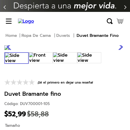
TÉRMINOS MÁS BUSCADOS
1
.
erica
2
.
almohada
Ropa De Cama
Duvets
Duvet Bramante Fino
3
.
colchon
4
.
harmony
5
.
base
6
.
beautyrest
7
.
almohadas
¡Sé el primero en dejar una reseña!
8
.
sofa cama
Duvet Bramante fino
9
.
natasha
Código
:
DUV700001-105
$
52
,
99
$
58
,
88
10
.
camas
Tamaño