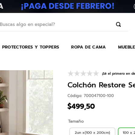
scas algo en especial?
PROTECTORES Y TOPPERS
ROPA DE CAMA
MUEBLE
TÉRMINOS MÁS BUSCADOS
1
.
erica
2
.
almohada
¡Sé el primero en de
3
.
colchon
Colchón Restore Se
4
.
harmony
Código
:
700047100-100
5
.
base
$
499
,
50
6
.
beautyrest
Tamaño
7
.
almohadas
8
.
sofa cama
2un x(100 x 200cm)
100 x 