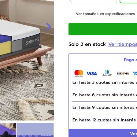
9
.
natasha
Ver tamaños en especificaciones
10
.
colchones
Solo
2
en stock
Ver tiempo
En hasta
3
cuotas sin interés
En hasta
6
cuotas sin interés
En hasta
9
cuotas sin interés
En hasta
12
cuotas sin interé
Ver