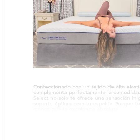
Confeccionado con un tejido de alta elast
complementa perfectamente la comodidad
Select no solo te ofrece una sensación ini
soporte óptimo para tu espalda. Porque 
menos que la excelencia absoluta.