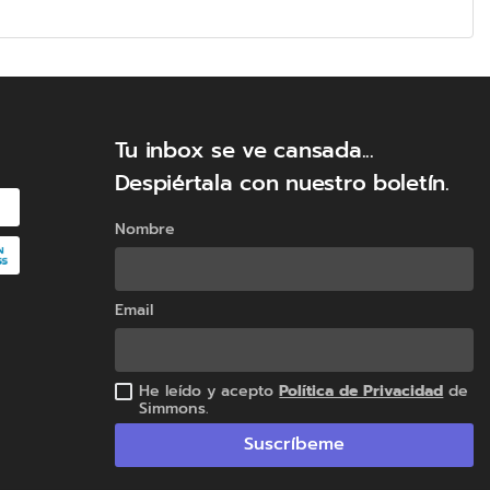
Tu inbox se ve cansada...
Despiértala con nuestro boletín.
Nombre
dad y seguridad OEKO-TEX y HYG-CEN, el
ón perfecta para un descanso
Email
He leído y acepto
Política de Privacidad
de
Simmons.
Suscríbeme