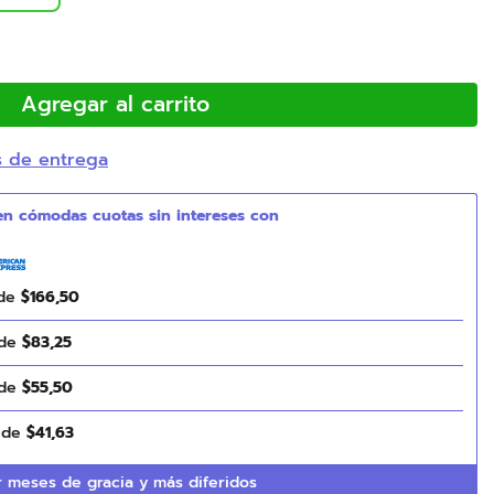
Agregar al carrito
s de entrega
 de
$
166
,
50
 de
$
83
,
25
 de
$
55
,
50
s de
$
41
,
63
 meses de gracia y más diferidos