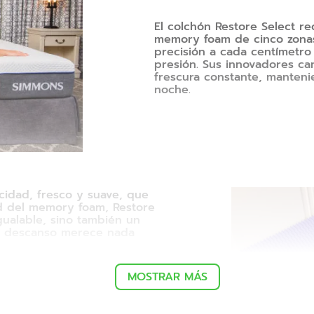
El colchón Restore Select r
memory foam de cinco zonas
precisión a cada centímetro
presión. Sus innovadores can
frescura constante, manteni
noche.
icidad, fresco y suave, que
 del memory foam, Restore
gualable, sino también un
tu descanso merece nada
MOSTRAR MÁS