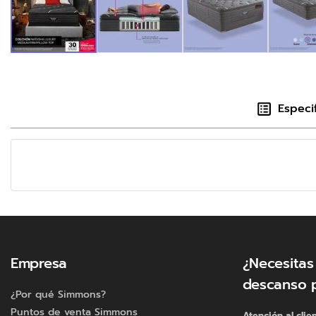
Especi
Empresa
¿Necesitas
descanso 
¿Por qué Simmons?
Puntos de venta Simmons
Atención al clie