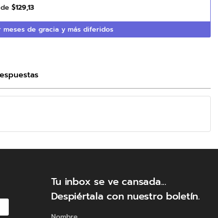
s de
$
129
,
13
 meses de gracia y más diferidos
Respuestas
Tu inbox se ve cansada...
Despiértala con nuestro boletín.
Nombre