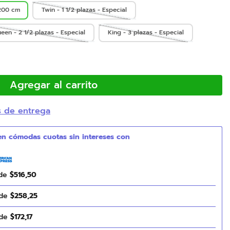
200 cm
Twin - 1 1/2 plazas - Especial
een - 2 1/2 plazas - Especial
King - 3 plazas - Especial
Agregar al carrito
s de entrega
 de
$
516
,
50
 de
$
258
,
25
 de
$
172
,
17