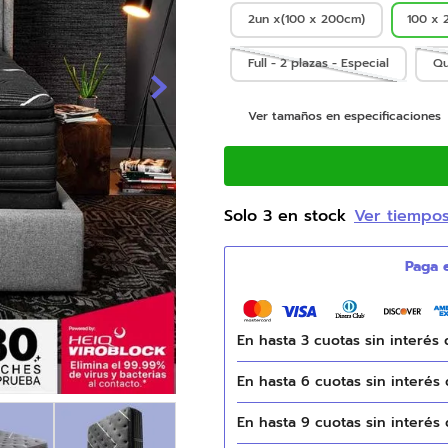
2un x(100 x 200cm)
100 x 
9
.
natasha
10
.
colchones
Full - 2 plazas - Especial
Qu
Ver tamaños en especificaciones
Solo
3
en stock
Ver tiempo
En hasta
3
cuotas sin interés
En hasta
6
cuotas sin interés
En hasta
9
cuotas sin interés