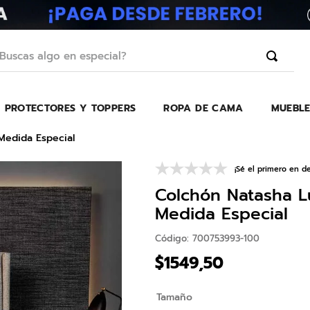
scas algo en especial?
PROTECTORES Y TOPPERS
ROPA DE CAMA
MUEBLE
TÉRMINOS MÁS BUSCADOS
1
.
erica
Medida Especial
2
.
almohada
¡Sé el primero en de
3
.
colchon
Colchón Natasha L
4
.
harmony
Medida Especial
5
.
base
Código
:
700753993-100
6
.
beautyrest
$
1549
,
50
7
.
almohadas
Tamaño
8
.
sofa cama