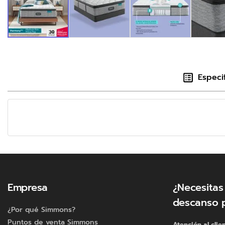
Especi
Empresa
¿Necesitas
descanso 
¿Por qué Simmons?
Puntos de venta Simmons
Atención al clie