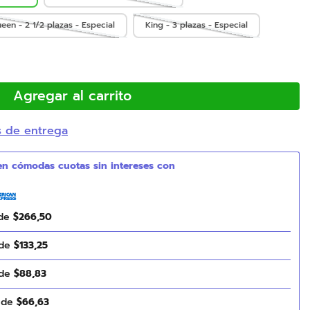
een - 2 1/2 plazas - Especial
King - 3 plazas - Especial
Agregar al carrito
s de entrega
 de
$
266
,
50
 de
$
133
,
25
 de
$
88
,
83
s de
$
66
,
63