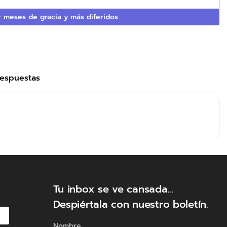
 meses de gracia y más diferidos
Respuestas
Tu inbox se ve cansada...
Despiértala con nuestro boletín.
Nombre