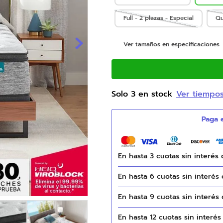
9
.
natasha
Full - 2 plazas - Especial
Qu
10
.
duvet
Ver tamaños en especificaciones
Solo
3
en stock
Ver tiempo
En hasta
3
cuotas sin interés
En hasta
6
cuotas sin interés
En hasta
9
cuotas sin interés
En hasta
12
cuotas sin interé