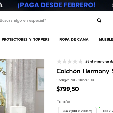
scas algo en especial?
PROTECTORES Y TOPPERS
ROPA DE CAMA
MUEBLE
TÉRMINOS MÁS BUSCADOS
1
.
erica
2
.
almohada
¡Sé el primero en de
3
.
harmony
Colchón Harmony S
4
.
colchon
Código
:
700811059-100
5
.
base
$
799
,
50
6
.
beautyrest
Tamaño
7
.
sofa cama
8
.
almohadas
2un x(100 x 200cm)
100 x 