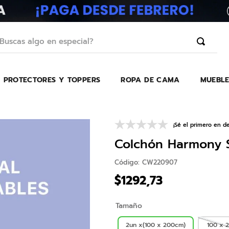
scas algo en especial?
PROTECTORES Y TOPPERS
ROPA DE CAMA
MUEBLE
TÉRMINOS MÁS BUSCADOS
1
.
erica
2
.
almohada
¡Sé el primero en de
3
.
harmony
Colchón Harmony S
4
.
colchon
Código
:
CW220907
5
.
base
$
1292
,
73
6
.
beautyrest
Tamaño
7
.
sofa cama
8
.
almohadas
2un x(100 x 200cm)
100 x 