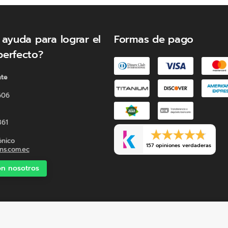
 ayuda para lograr el
Formas de pago
perfecto?
nte
606
361
ónico
157 opiniones verdaderas
s.com.ec
n nosotros