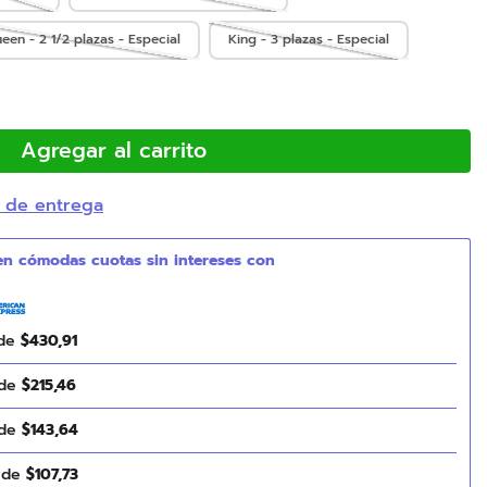
een - 2 1/2 plazas - Especial
King - 3 plazas - Especial
Agregar al carrito
 de entrega
 de
$
430
,
91
 de
$
215
,
46
 de
$
143
,
64
s de
$
107
,
73