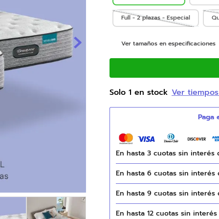
9
.
natasha
Full - 2 plazas - Especial
Qu
10
.
duvet
Ver tamaños en especificaciones
Solo
1
en stock
Ver tiempos
En hasta
3
cuotas sin interés
En hasta
6
cuotas sin interés
En hasta
9
cuotas sin interés
En hasta
12
cuotas sin interé