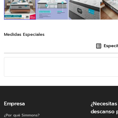
Medidas Especiales
Especi
Empresa
¿Necesitas
descanso 
¿Por qué Simmons?