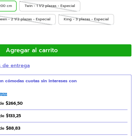
200 cm
Twin - 1 1/2 plazas - Especial
een - 2 1/2 plazas - Especial
King - 3 plazas - Especial
Agregar al carrito
s de entrega
 de
$
266
,
50
 de
$
133
,
25
 de
$
88
,
83