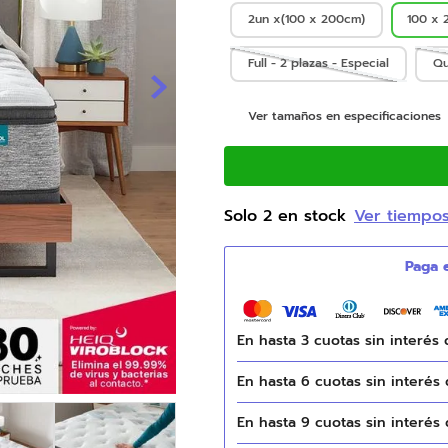
2un x(100 x 200cm)
100 x 
9
.
natasha
10
.
camas
Full - 2 plazas - Especial
Qu
Ver tamaños en especificaciones
Solo
2
en stock
Ver tiempo
En hasta
3
cuotas sin interés
En hasta
6
cuotas sin interés
En hasta
9
cuotas sin interés