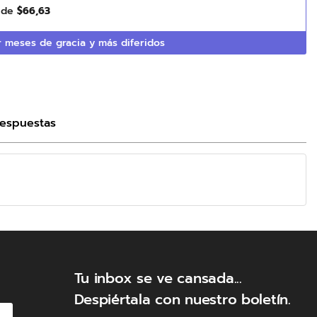
s de
$
66
,
63
 meses de gracia y más diferidos
Respuestas
Tu inbox se ve cansada...
Despiértala con nuestro boletín.