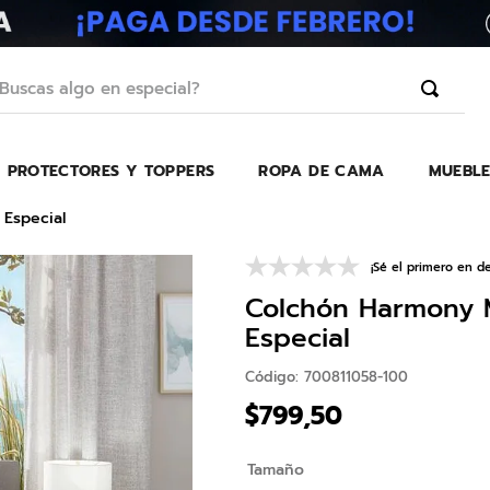
scas algo en especial?
PROTECTORES Y TOPPERS
ROPA DE CAMA
MUEBLE
TÉRMINOS MÁS BUSCADOS
1
.
erica
Especial
2
.
almohada
¡Sé el primero en de
3
.
colchon
Colchón Harmony M
4
.
harmony
Especial
5
.
base
Código
:
700811058-100
6
.
beautyrest
$
799
,
50
7
.
almohadas
Tamaño
8
.
sofa cama