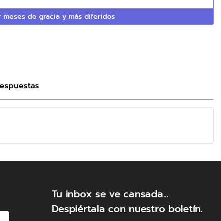
 meses de gracia y más diferidos
Respuestas
Tu inbox se ve cansada...
Despiértala con nuestro boletín.