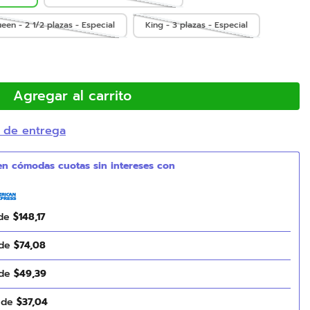
een - 2 1/2 plazas - Especial
King - 3 plazas - Especial
Agregar al carrito
 de entrega
 de
$
148
,
17
 de
$
74
,
08
 de
$
49
,
39
s de
$
37
,
04