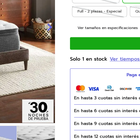
9
.
natasha
Full - 2 plazas - Especial
Qu
10
.
colchones
Ver tamaños en especificaciones
Solo
1
en stock
Ver tiempos
En hasta
3
cuotas sin interés
En hasta
6
cuotas sin interés
En hasta
9
cuotas sin interés
En hasta
12
cuotas sin interé