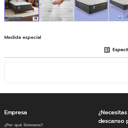
Medida especial
Especi
Empresa
¿Necesitas
descanso 
¿Por qué Simmons?