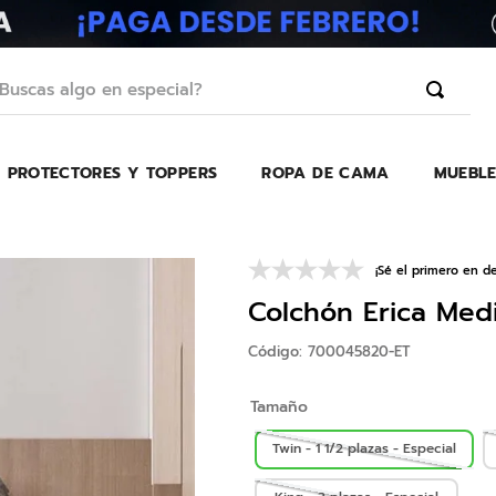
scas algo en especial?
PROTECTORES Y TOPPERS
ROPA DE CAMA
MUEBLE
TÉRMINOS MÁS BUSCADOS
1
.
erica
2
.
almohada
¡Sé el primero en de
3
.
colchon
Colchón Erica Med
4
.
harmony
Código
:
700045820-ET
5
.
base
Tamaño
6
.
beautyrest
7
.
almohadas
Twin - 1 1/2 plazas - Especial
8
.
sofa cama