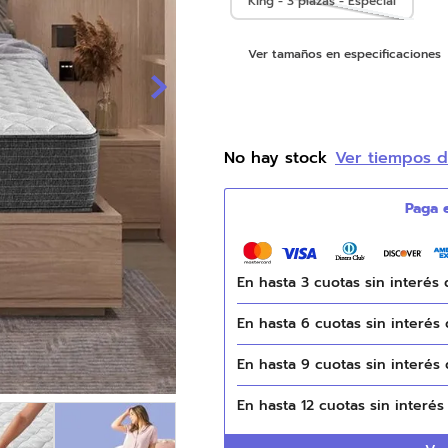
King - 3 plazas - Especial
9
.
natasha
Ver tamaños en especificaciones
10
.
colchones
No hay stock
Ver tiempos 
En hasta
3
cuotas sin interés
En hasta
6
cuotas sin interés
En hasta
9
cuotas sin interés
En hasta
12
cuotas sin interé