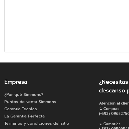
Empresa
¿Necesitas
descanso 
¿Por qué Simmons?
Puntos de venta Simmons
Atención al clie
Garantía Técnica
Compras
(+593) 0968275
La Garantía Perfecta
Términos y condiciones del sitio
Garantías
(+593) 0959954