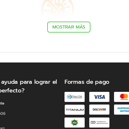
MOSTRAR MÁS
PROTECCIÓN ANTIVIRAL Y
ANTIBACTERIAL
Tecnología antiviral y antibacterial que
mantiene tu colchón seguro, limpio y
saludable*.
 ayuda para lograr el
Formas de pago
perfecto?
nte
606
361