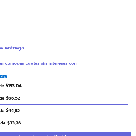
de entrega
 de
$
133
,
04
 de
$
66
,
52
 de
$
44
,
35
s de
$
33
,
26