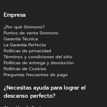
Empresa
Preguntas frecuentes sobre el
Colchón Erica Firm de Simmons
¿Por qué Simmons?
Puntos de venta Simmons
¿Qué tan firme es el colchón Erica Firm
Garantía Técnica
de Simmons?
La Garantía Perfecta
Políticas de privacidad
Este colchón ofrece una firmeza superior, ideal
para quienes prefieren un soporte sólido
Términos y condiciones del sitio
durante el descanso. Su estructura extra firme
Políticas de entrega y devolución
asegura un soporte máximo sin ceder,
Políticas de Cookies
manteniendo la alineación correcta de la
columna. Es perfecto para quienes buscan un
Preguntas frecuentes de pago
descanso reparador con una sensación de
firmeza total. ¡Descubre la estabilidad perfecta
para tu descanso y disfruta de un sueño
¿Necesitas ayuda para lograr el
profundo y reparador!
descanso perfecto?
¿Qué tecnología utiliza para brindar
soporte?