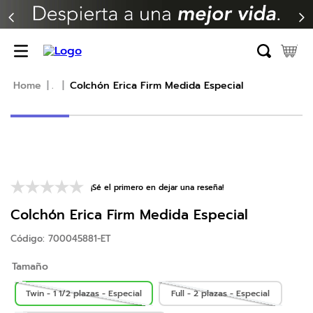
TÉRMINOS MÁS BUSCADOS
1
.
erica
2
.
almohada
.
Colchón Erica Firm Medida Especial
3
.
colchon
4
.
harmony
5
.
base
6
.
beautyrest
¡Sé el primero en dejar una reseña!
7
.
almohadas
Colchón Erica Firm Medida Especial
8
.
sofa cama
Código
:
700045881-ET
9
.
natasha
Tamaño
10
.
camas
Twin - 1 1/2 plazas - Especial
Full - 2 plazas - Especial