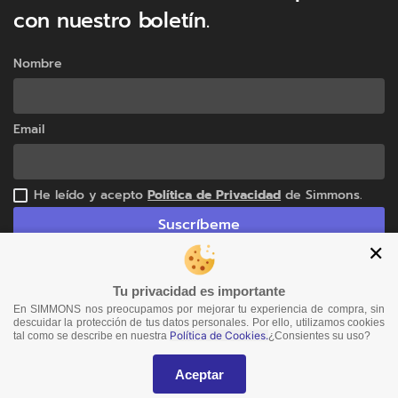
con nuestro boletín.
Nombre
Email
He leído y acepto
Política de Privacidad
de Simmons.
Suscríbeme
✕
Tu privacidad es importante
© 2025 Todos los derechos reservados
En SIMMONS nos preocupamos por mejorar tu experiencia de compra, sin
descuidar la protección de tus datos personales. Por ello, utilizamos cookies
Simmons Ecuador
Corporación Sicorpmattress S.A.
Política de Cookies.
tal como se describe en nuestra
¿Consientes su uso?
Aceptar