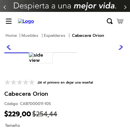
TÉRMINOS MÁS BUSCADOS
1
.
erica
2
.
almohada
Muebles
Espaldares
Cabecera Orion
3
.
harmony
4
.
colchon
5
.
base
6
.
beautyrest
7
.
sofa cama
¡Sé el primero en dejar una reseña!
8
.
almohadas
Cabecera Orion
9
.
natasha
Código
:
CAB7000011-105
$
229
,
00
$
254
,
44
10
.
duvet
Tamaño