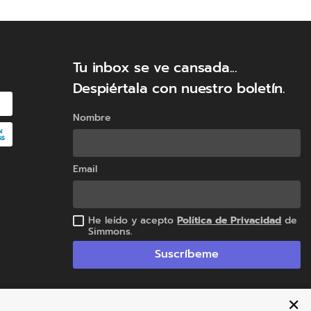
Tu inbox se ve cansada...
Despiértala con nuestro boletín.
Nombre
 elección perfecta para quienes buscan
 un diseño elegante y contemporáneo.
Email
He leído y acepto
Política de Privacidad
de
Simmons.
Suscríbeme
✕