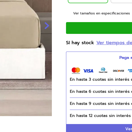
9
.
natasha
Ver tamaños en especificaciones
10
.
camas
Sí hay stock
Ver tiempos d
En hasta
3
cuotas sin interés
En hasta
6
cuotas sin interés
En hasta
9
cuotas sin interés
En hasta
12
cuotas sin interé
Ver