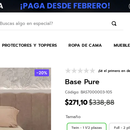
scas algo en especial?
PROTECTORES Y TOPPERS
ROPA DE CAMA
MUEBLE
TÉRMINOS MÁS BUSCADOS
1
.
erica
2
.
almohada
¡Sé el primero en de
3
.
colchon
Base Pure
4
.
harmony
Código
:
BAS7000003-105
5
.
base
$
271
,
10
$
338
,
88
6
.
beautyrest
Tamaño
7
.
almohadas
8
.
sofa cama
Twin - 1 1/2 plazas
Full - 2 p