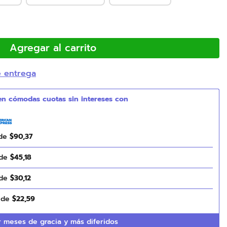
Agregar al carrito
e entrega
 de
$
90
,
37
 de
$
45
,
18
 de
$
30
,
12
s de
$
22
,
59
 meses de gracia y más diferidos