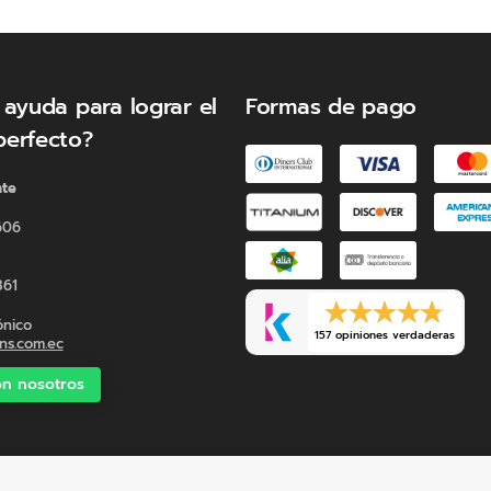
 ayuda para lograr el
Formas de pago
perfecto?
nte
606
La Base Pure Elegance es la
combinar funcionalidad con
361
ónico
157 opiniones verdaderas
s.com.ec
n nosotros