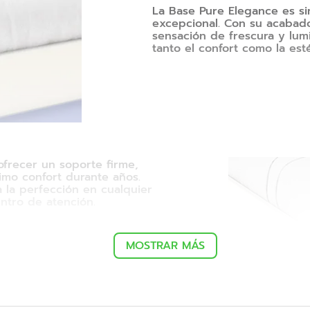
La Base Pure Elegance es s
excepcional. Con su acabado
sensación de frescura y lum
tanto el confort como la esté
ofrecer un soporte firme,
mo confort durante años.
 la perfección en cualquier
ntro de atención.
MOSTRAR MÁS