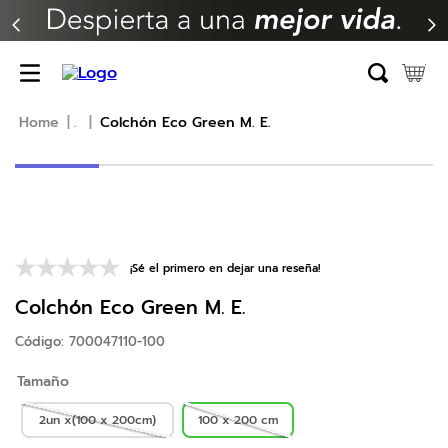
TÉRMINOS MÁS BUSCADOS
1
.
erica
2
.
almohada
.
Colchón Eco Green M. E.
3
.
colchon
4
.
harmony
5
.
base
6
.
beautyrest
¡Sé el primero en dejar una reseña!
7
.
almohadas
Colchón Eco Green M. E.
8
.
sofa cama
Código
:
700047110-100
9
.
natasha
Tamaño
10
.
camas
2un x(100 x 200cm)
100 x 200 cm