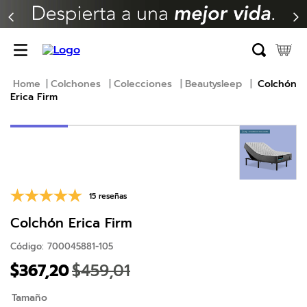
TÉRMINOS MÁS BUSCADOS
1
.
erica
2
.
almohada
Colchones
Colecciones
Beautysleep
Colchón
Erica Firm
3
.
colchon
4
.
harmony
5
.
base
6
.
cama
7
.
beautyrest
15 reseñas
8
.
almohadas
Colchón Erica Firm
9
.
natasha
Código
:
700045881-105
$
367
,
20
$
459
,
01
10
.
sofa cama
Tamaño