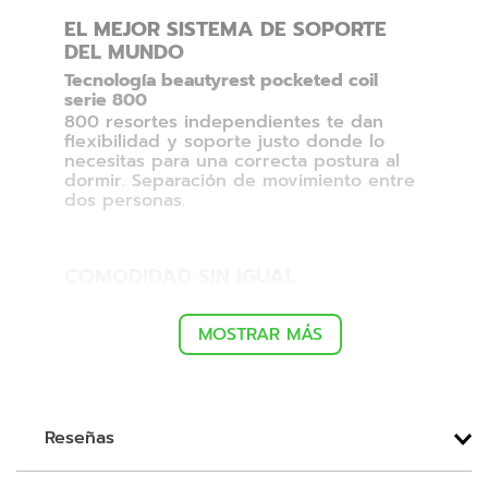
EL MEJOR SISTEMA DE SOPORTE
DEL MUNDO
Tecnología beautyrest pocketed coil
serie 800
800 resortes independientes te dan
flexibilidad y soporte justo donde lo
necesitas para una correcta postura al
dormir. Separación de movimiento entre
dos personas.
COMODIDAD SIN IGUAL
Espumas gel touch
La comodidad y frescura que necesitas.
MOSTRAR MÁS
Se adapta perfectamente a la forma de
tu cuerpo para un sueño reconfortante.
Reseñas
PROTECCIÓN ANTIVIRAL Y
ANTIBACTERIAL