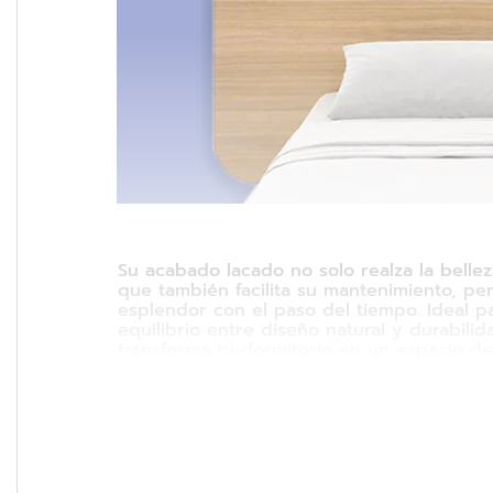
Su acabado lacado no solo realza la bellez
que también facilita su mantenimiento, p
esplendor con el paso del tiempo. Ideal p
equilibrio entre diseño natural y durabilid
transforma tu dormitorio en un espacio de 