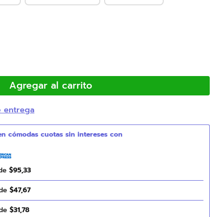
Agregar al carrito
e entrega
 de
$
95
,
33
 de
$
47
,
67
 de
$
31
,
78