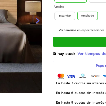
9
.
natasha
Ancho
10
.
camas
Estándar
Ampliado
Ver tamaños en especificaciones
Sí hay stock
Ver tiempos d
En hasta
3
cuotas sin interés
En hasta
6
cuotas sin interés
En hasta
9
cuotas sin interés