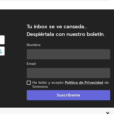
Tu inbox se ve cansada...
Despiértala con nuestro boletín.
Nombre
 naturaleza en tu descanso? Con el
estarás rodeado de la serenidad y
Email
ado en lo natural.
He leído y acepto
Política de Privacidad
de
Simmons.
Suscríbeme
✕