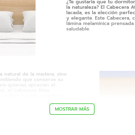
¿Te gustaría que tu dormitori
la naturaleza? El Cabecera 
lacada, es la elección perf
y elegante. Este Cabecera, co
lámina melamínica prensada
saludable.
a natural de la madera, sino
ermitiendo que conserve su
ara quienes aprecian el
ad, el Cabecera Atlas
confort y estilo auténtico.
MOSTRAR MÁS