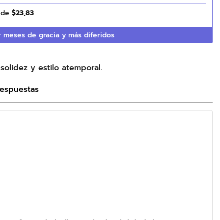
s de
$
23
,
83
 meses de gracia y más diferidos
olidez y estilo atemporal.
Respuestas