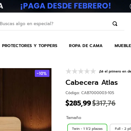
scas algo en especial?
PROTECTORES Y TOPPERS
ROPA DE CAMA
MUEBLE
TÉRMINOS MÁS BUSCADOS
1
.
erica
2
.
almohada
¡Sé el primero en de
3
.
colchon
Cabecera Atlas
4
.
harmony
Código
:
CAB7000003-105
5
.
base
$
285
,
99
$
317
,
76
6
.
beautyrest
Tamaño
7
.
almohadas
8
.
sofa cama
Twin - 1 1/2 plazas
Full - 2 p