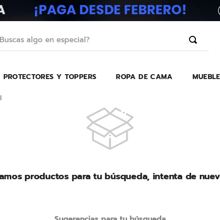
scas algo en especial?
PROTECTORES Y TOPPERS
ROPA DE CAMA
MUEBLE
TÉRMINOS MÁS BUSCADOS
1
.
erica
l
2
.
almohada
3
.
colchon
4
.
harmony
5
.
base
amos productos para tu búsqueda, intenta de nuev
6
.
beautyrest
7
.
almohadas
8
.
sofa cama
Sugerencias para tu búsqueda