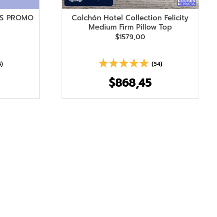
AS PROMO
Colchón Hotel Collection Felicity
Medium Firm Pillow Top
$
1579
,
00
4)
(54)
$
868
,
45