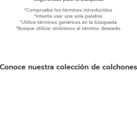
9
.
natasha
*Compruebe los términos introducidos.
*Intente usar una sola palabra.
10
.
camas
*Utilice términos genéricos en la búsqueda.
*Busque utilizar sinónimos al término deseado.
Conoce nuestra colección de colchone