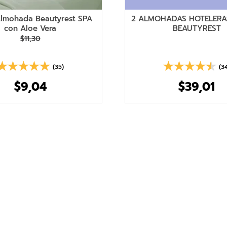
Almohada Beautyrest SPA
2 ALMOHADAS HOTELER
con Aloe Vera
BEAUTYREST
$
11
,
30
(35)
(3
$
9
,
04
$
39
,
01