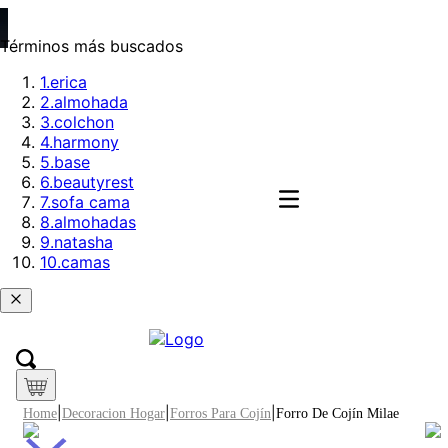
Términos más buscados
1
.
erica
2
.
almohada
3
.
colchon
4
.
harmony
5
.
base
6
.
beautyrest
7
.
sofa cama
8
.
almohadas
9
.
natasha
10
.
camas
Decoracion Hogar
Forros Para Cojín
Forro De Cojín Milae