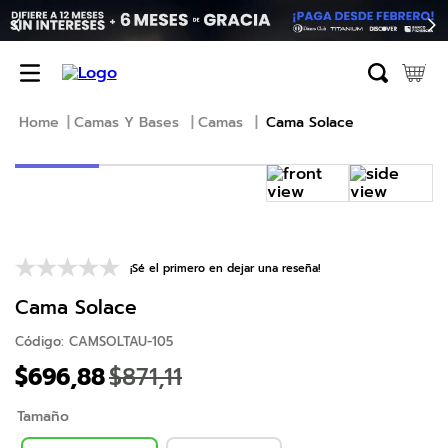
TÉRMINOS MÁS BUSCADOS
1
.
erica
2
.
almohada
Camas Y Bases
Camas
Cama Solace
3
.
colchon
4
.
harmony
5
.
base
6
.
beautyrest
¡Sé el primero en dejar una reseña!
7
.
almohadas
Cama Solace
8
.
sofa cama
Código
:
CAMSOLTAU-105
9
.
natasha
$
696
,
88
$
871
,
11
10
.
camas
Tamaño