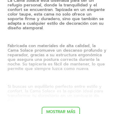
La Cama Solace está diseñada para ser un
refugio personal, donde la tranquilidad y el
confort se encuentran. Tapizada en un elegante
color taupe, esta cama no solo ofrece un
soporte firme y duradero, sino que también se
adapta a cualquier estilo de decoración con su
diseño atemporal.
Fabricada con materiales de alta calidad, la
Cama Solace promueve un descanso profundo y
reparador, gracias a su estructura ergonómica
que asegura una postura correcta durante la
noche. Su tapicería es fácil de mantener, lo que
permite que siempre luzca como nueva.
Si buscas un equilibrio perfecto entre estilo y
confort, la Cama Solace es la opción ideal para
transformar tu dormitorio en un santuario de
paz.
MOSTRAR MÁS