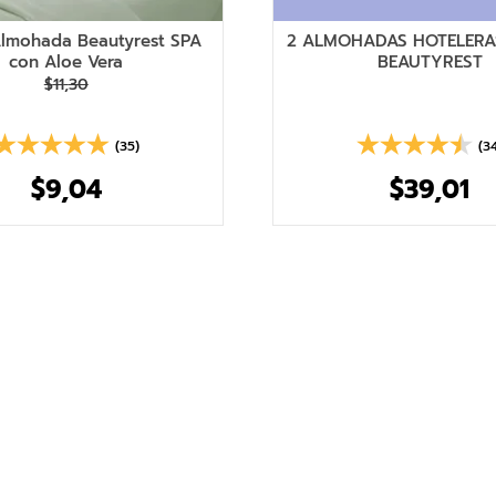
Almohada Beautyrest SPA
2 ALMOHADAS HOTELER
con Aloe Vera
BEAUTYREST
$
11
,
30
(35)
(3
$
9
,
04
$
39
,
01