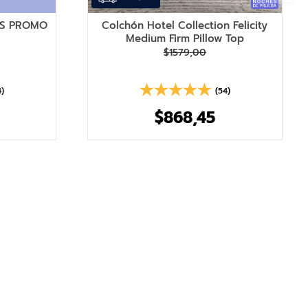
AS PROMO
Colchón Hotel Collection Felicity
Medium Firm Pillow Top
$
1579
,
00
4)
(54)
$
868
,
45