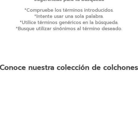
9
.
natasha
*Compruebe los términos introducidos.
*Intente usar una sola palabra.
10
.
camas
*Utilice términos genéricos en la búsqueda.
*Busque utilizar sinónimos al término deseado.
Conoce nuestra colección de colchone