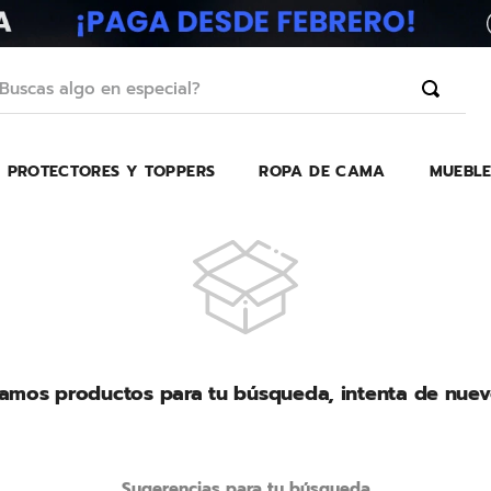
scas algo en especial?
PROTECTORES Y TOPPERS
ROPA DE CAMA
MUEBLE
TÉRMINOS MÁS BUSCADOS
1
.
erica
2
.
almohada
3
.
colchon
4
.
harmony
5
.
base
amos productos para tu búsqueda, intenta de nuev
6
.
beautyrest
7
.
almohadas
8
.
sofa cama
Sugerencias para tu búsqueda