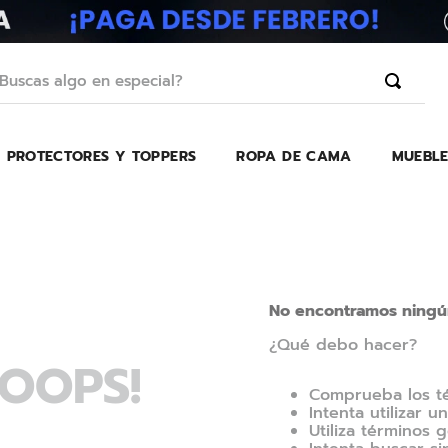
scas algo en especial?
PROTECTORES Y TOPPERS
ROPA DE CAMA
MUEBLE
TÉRMINOS MÁS BUSCADOS
1
.
erica
2
.
almohada
3
.
colchon
4
.
harmony
No encontramos ningún
5
.
base
¿Qué debo hacer?
OOPS!
6
.
beautyrest
Comprueba los t
7
.
almohadas
Intenta utilizar u
Utiliza términos
8
.
sofa cama