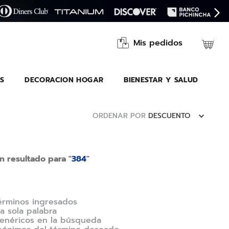
Mis pedidos
S
DECORACION HOGAR
BIENESTAR Y SALUD
ORDENAR POR
DESCUENTO
 resultado para "
384
"
érminos ingresados
na sola palabra
 genéricos en la búsqueda